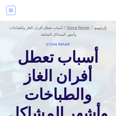
لتجاوز
لى
لمحتوى
الرئيسية
/
Stove Repair
/
أسباب تعطل أفران الغاز والطباخات
وأشهر المشاكل الشائعة
STOVE REPAIR
أسباب تعطل
أفران الغاز
والطباخات
وأشهر المشاكل