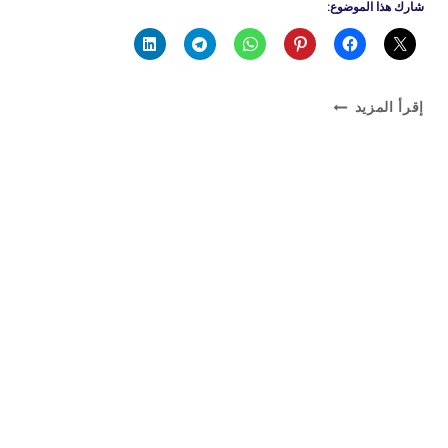
شارك هذا الموضوع:
تصليح
إقرأ المزيد
طباخ
غاز
بالكويت
باحترافية
وسرعة