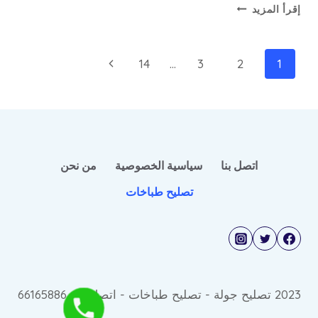
مصلح
إقرأ المزيد
طباخات
الغاز
بالكويت
تنقل
الصفحة
14
…
3
2
1
بخبرة
الصفحة
التالية
عالية
وخدمة
فورية
اتصل بنا
سياسية الخصوصية
من نحن
تصليح طباخات
2023 تصليح جولة - تصليح طباخات - اتصل © : 66165886