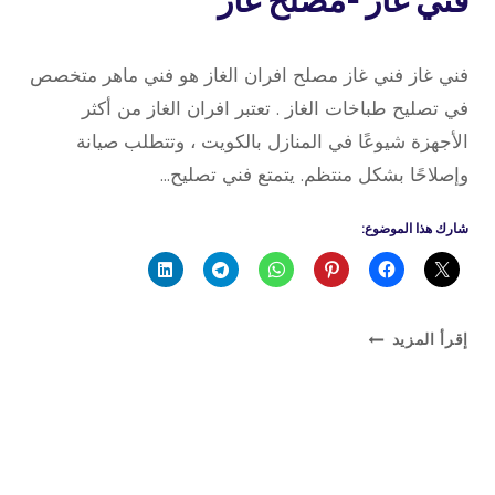
فني غاز -مصلح غاز
24 أبريل، 2022
بواسطة
فني غاز فني غاز مصلح افران الغاز هو فني ماهر متخصص
admin
في تصليح طباخات الغاز . تعتبر افران الغاز من أكثر
الأجهزة شيوعًا في المنازل بالكويت ، وتتطلب صيانة
وإصلاحًا بشكل منتظم. يتمتع فني تصليح…
شارك هذا الموضوع:
فني
إقرأ المزيد
غاز
-مصلح
غاز