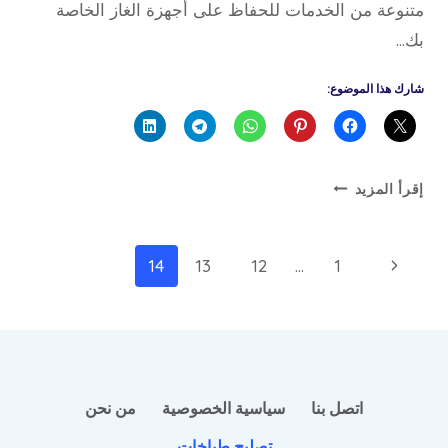
متنوعة من الخدمات للحفاظ على أجهزة الغاز الخاصة
بك…
شارك هذا الموضوع:
تصليح
إقرأ المزيد
طباخات
الكويت
تنقل
الصفحة
14
13
12
…
1
الصفحة
السابقة
اتصل بنا
سياسية الخصوصية
من نحن
تصليح طباخات