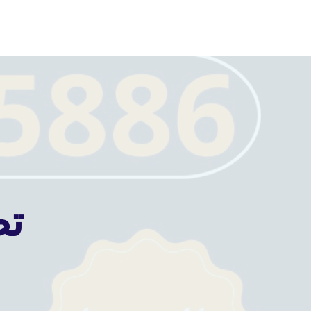
لتجاوز
لى
لمحتوى
تص
بواسطة
admin