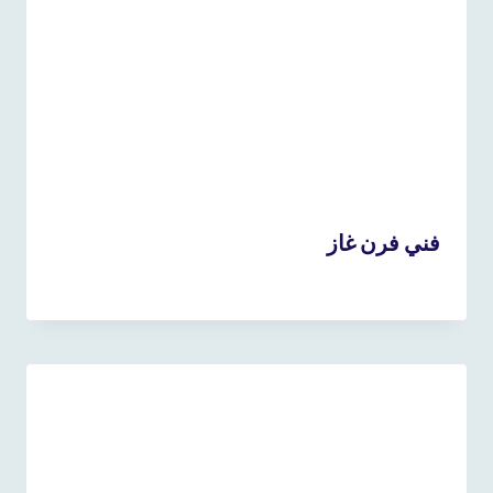
فني فرن غاز
18 نوفمبر، 2024
بواسطة
admin