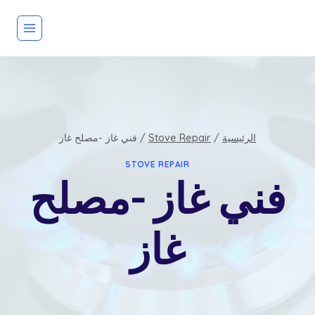
لتجاوز
لى
لمحتوى
الرئيسية
/
Stove Repair
/
فني غاز -مصلح غاز
STOVE REPAIR
فني غاز -مصلح
غاز
بواسطة
admin