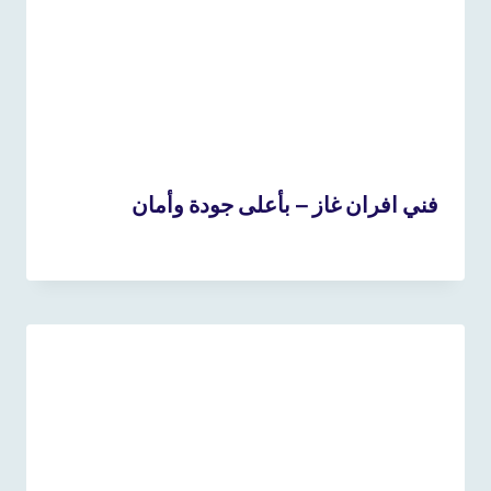
فني افران غاز – بأعلى جودة وأمان
19 نوفمبر، 2025
بواسطة
admin