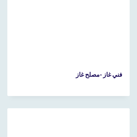
فني غاز -مصلح غاز
24 أبريل، 2022
بواسطة
admin