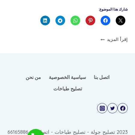
شارك هذا الموضوع:
افضل
إقرأ المزيد
انواع
الطباخات
و
افران
الغاز
اتصل بنا
سياسية الخصوصية
من نحن
في
تصليح طباخات
الكويت
2023 تصليح جولة - تصليح طباخات - اتصل © : 66165886