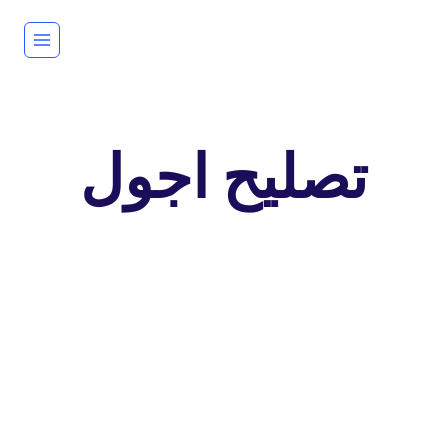
لتجاوز
لى
لمحتوى
تصليح اجول