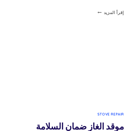
رقم
إقرأ المزيد
فني
تصليح
طباخات
–
66165886
STOVE REPAIR
موقد الغاز ضمان السلامة