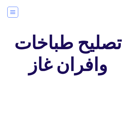
لتجاوز
لى
لمحتوى
تصليح طباخات
وافران غاز