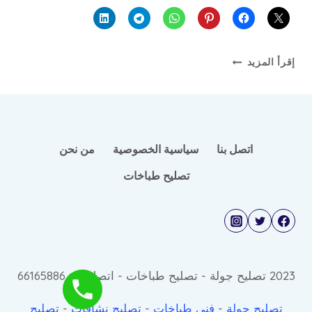
تصليح
إقرأ المزيد
طباخات
وافران
غاز
اتصل بنا
سياسية الخصوصية
من نحن
تصليح طباخات
2023 تصليح جولة - تصليح طباخات - اتصل © : 66165886
تصليح جولة
-
فني طباخات
-
تصليح نشافات
-
تصليح