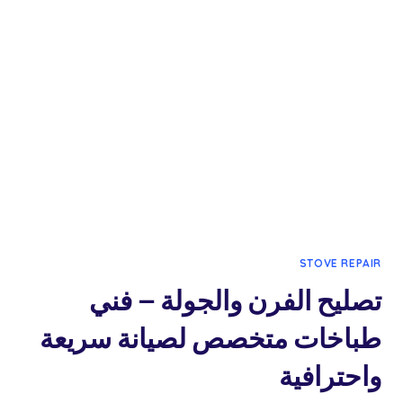
والطباخ
والجولة
في
الكويت
STOVE REPAIR
تصليح الفرن والجولة – فني
طباخات متخصص لصيانة سريعة
واحترافية