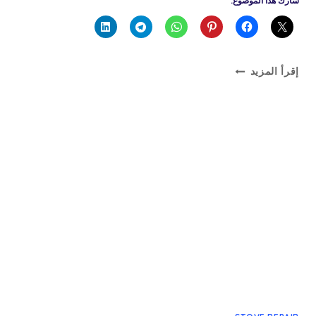
شارك هذا الموضوع:
تصليح
إقرأ المزيد
جولة
الطبخ
وأهمية
صيانة
عيون
الغاز
في
المطبخ