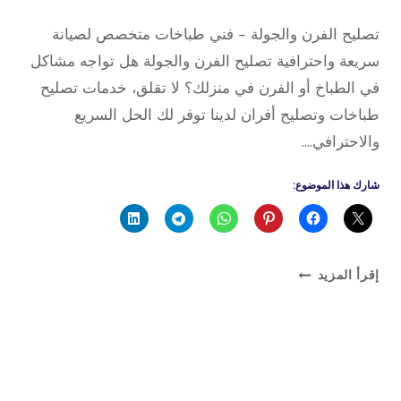
5 سبتمبر، 2025
بواسطة
تصليح الفرن والجولة – فني طباخات متخصص لصيانة
admin
سريعة واحترافية تصليح الفرن والجولة هل تواجه مشاكل
في الطباخ أو الفرن في منزلك؟ لا تقلق، خدمات تصليح
طباخات وتصليح أفران لدينا توفر لك الحل السريع
والاحترافي….
شارك هذا الموضوع:
تصليح
إقرأ المزيد
الفرن
والجولة
–
فني
طباخات
متخصص