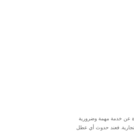
قم فني الطباخات 66165886 هو عبارة عن خدمة مهمة وضرورية
تجارية. فعند حدوث أي عطل